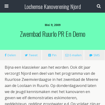
Lochemse Kanoverening Njord
Mei 9, 2009
Zwembad Ruurlo PR En Demo
Delen
Tweet
Pin
E-mailen
SMS
Bijna een klassieker aan het worden. Ook dit jaar
verzorgt Njord een deel van het programma van de
Ruurlose Zwemvierdaagse in het zwembad de Meene
aan de Loolaan in Ruurlo. Op donderdagavond laten
we de jeugd kennismaken met het kanovaren en
geven we elf demonstraties eskimoteren,
peddelsteun, redding grootwater e.d. Op vrijdag zijn er