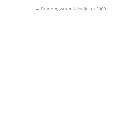
Post
←
Brandingvaren Katwijk Jun 2009
navigation