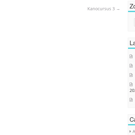
Z
Kanocursus 3
→
Sear
for:
La
20
C
A