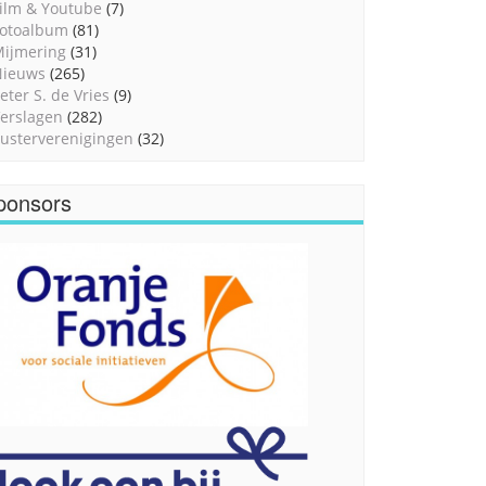
ilm & Youtube
(7)
otoalbum
(81)
ijmering
(31)
Nieuws
(265)
eter S. de Vries
(9)
erslagen
(282)
usterverenigingen
(32)
ponsors