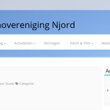
overeniging Njord
ng
Activiteiten
Verslagen
Foto’s & Film
Wate
Ac
eur:
Guido
Categorie: