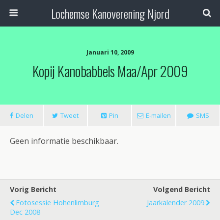
Lochemse Kanoverening Njord
Januari 10, 2009
Kopij Kanobabbels Maa/Apr 2009
Delen
Tweet
Pin
E-mailen
SMS
Geen informatie beschikbaar.
Vorig Bericht
Volgend Bericht
Fotosessie Hohenlimburg
Jaarkalender 2009
Dec 2008