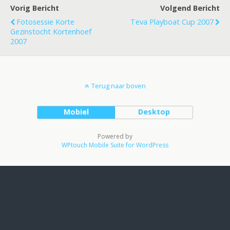
Vorig Bericht
Volgend Bericht
Fotosessie Korte
Teva Playboat Cup 2007
Gezinstocht Kortenhoef
2007
Terug naar boven
Mobiel
Desktop
Powered by
WPtouch Mobile Suite for WordPress