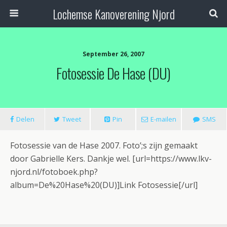
Lochemse Kanoverening Njord
September 26, 2007
Fotosessie De Hase (DU)
Delen
Tweet
Pin
E-mailen
SMS
Fotosessie van de Hase 2007. Foto’;s zijn gemaakt
door Gabrielle Kers. Dankje wel. [url=https://www.lkv-
njord.nl/fotoboek.php?
album=De%20Hase%20(DU)]Link Fotosessie[/url]