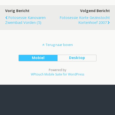
Vorig Bericht
Volgend Bericht
Fotosessie Kanovaren
Fotosessie Korte Gezinstocht
Zwembad Vorden (5)
Kortenhoef 2007
Terug naar boven
Mobiel
Desktop
Powered by
WPtouch Mobile Suite for WordPress