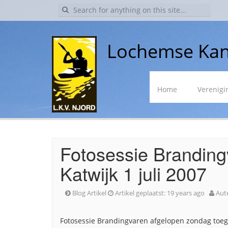
Search
for:
Lochemse Kan
Skip
Home
Verenigi
to
content
Fotosessie Brandin
Katwijk 1 juli 2007
Blog Artikel
Artikel geplaatst:
19 years ago
Aut
Fotosessie Brandingvaren afgelopen zondag toeg