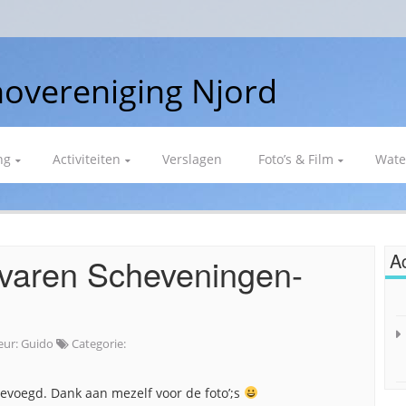
overeniging Njord
ng
Activiteiten
Verslagen
Foto’s & Film
Wate
Ac
gvaren Scheveningen-
eur:
Guido
Categorie:
evoegd. Dank aan mezelf voor de foto’;s