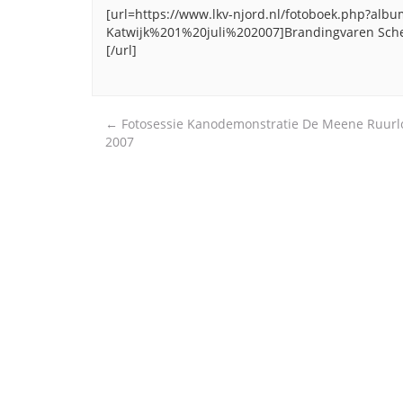
[url=https://www.lkv-njord.nl/fotoboek.php?a
Katwijk%201%20juli%202007]Brandingvaren Schev
[/url]
Post
←
Fotosessie Kanodemonstratie De Meene Ruurl
2007
navigation