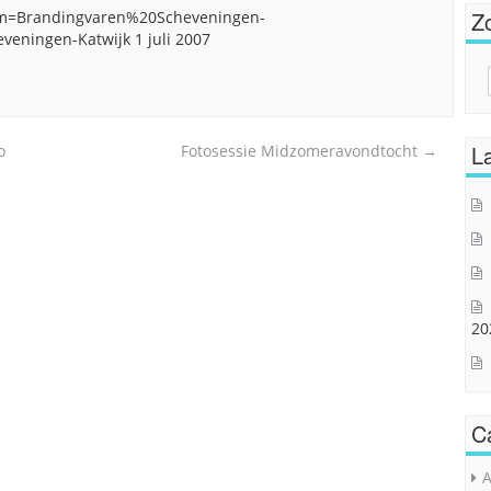
Z
lbum=Brandingvaren%20Scheveningen-
eningen-Katwijk 1 juli 2007
Sear
for:
La
o
Fotosessie Midzomeravondtocht
→
20
C
A