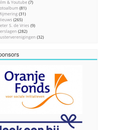
ilm & Youtube
(7)
otoalbum
(81)
ijmering
(31)
Nieuws
(265)
eter S. de Vries
(9)
erslagen
(282)
usterverenigingen
(32)
ponsors