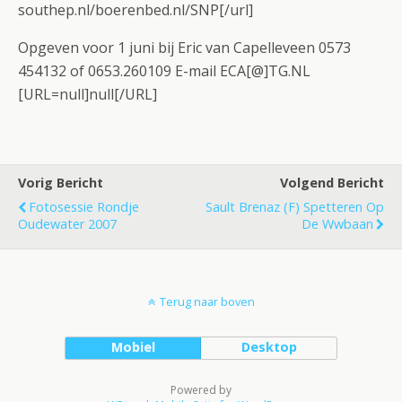
southep.nl/boerenbed.nl/SNP[/url]
Opgeven voor 1 juni bij Eric van Capelleveen 0573
454132 of 0653.260109 E-mail ECA[@]TG.NL
[URL=null]null[/URL]
Vorig Bericht
Volgend Bericht
Fotosessie Rondje
Sault Brenaz (F) Spetteren Op
Oudewater 2007
De Wwbaan
Terug naar boven
Mobiel
Desktop
Powered by