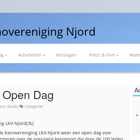
overeniging Njord
ng
Activiteiten
Verslagen
Foto’s & Film
Wate
Ac
ns Open Dag
eur:
Guido
Categorie:
ng LKV-Njord[/b]
 de Kanovereniging LKV-Njord weer een open dag voor
formeren over de populaire kanosport die door de 100 leden