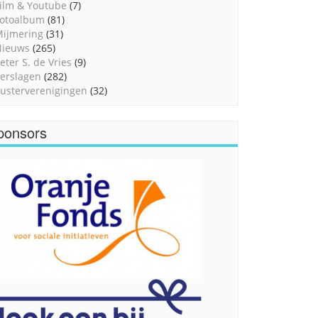
ilm & Youtube
(7)
otoalbum
(81)
ijmering
(31)
Nieuws
(265)
eter S. de Vries
(9)
erslagen
(282)
usterverenigingen
(32)
ponsors