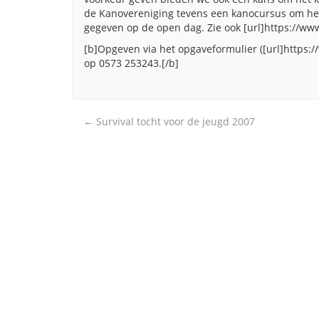
de Kanovereniging tevens een kanocursus om het
gegeven op de open dag. Zie ook [url]https://www
[b]Opgeven via het opgaveformulier ([url]https:/
op 0573 253243.[/b]
Post
←
Survival tocht voor de jeugd 2007
navigation