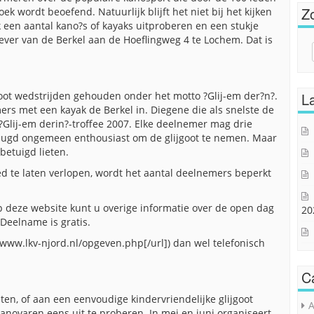
Z
ek wordt beoefend. Natuurlijk blijft het niet bij het kijken
k een aantal kano?s of kayaks uitproberen en een stukje
oever van de Berkel aan de Hoeflingweg 4 te Lochem. Dat is
Sear
for:
goot wedstrijden gehouden onder het motto ?Glij-em der?n?.
La
rs met een kayak de Berkel in. Diegene die als snelste de
 ?Glij-em derin?-troffee 2007. Elke deelnemer mag drie
 jeugd ongemeen enthousiast om de glijgoot te nemen. Maar
betuigd lieten.
ed te laten verlopen, wordt het aantal deelnemers beperkt
p deze website kunt u overige informatie over de open dag
20
 Deelname is gratis.
/www.lkv-njord.nl/opgeven.php[/url]) dan wel telefonisch
C
ten, of aan een eenvoudige kindervriendelijke glijgoot
A
novaren eens uit te proberen. In mei en juni organiseert