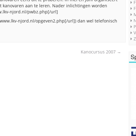
F
 kanovaren aan te leren. Nader inlichtingen worden
F
.lkv-njord.nl/pwbz.php[/url]
M
/www.lkv-njord.nl/opgeven2.php[/url]) dan wel telefonisch
P
V
Z
Kanocursus 2007
→
S