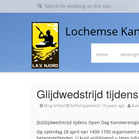
Search
for:
Lochemse Kan
Skip
Home
Verenigi
to
content
Glijdwedstrijd tijde
Blog Artikel
Artikel geplaatst:
19 years ago
Aut
[b]Glijdwedstrijd tijdens Open Dag Kanoverenigi
Op zaterdag 28 april van 1400-1700 organiseert
belangstellenden. U kunt vrijblijvend u laten in