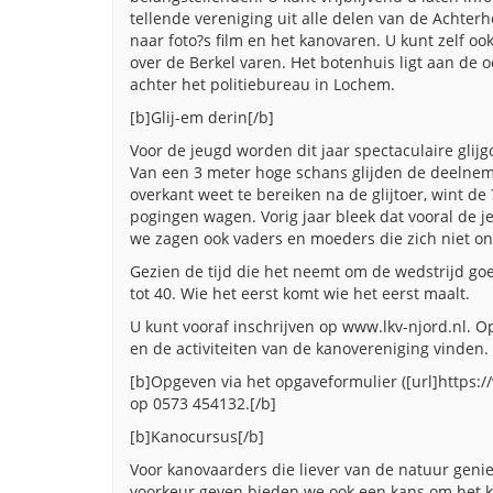
tellende vereniging uit alle delen van de Achterho
naar foto?s film en het kanovaren. U kunt zelf oo
over de Berkel varen. Het botenhuis ligt aan de 
achter het politiebureau in Lochem.
[b]Glij-em derin[/b]
Voor de jeugd worden dit jaar spectaculaire glij
Van een 3 meter hoge schans glijden de deelneme
overkant weet te bereiken na de glijtoer, wint de
pogingen wagen. Vorig jaar bleek dat vooral de
we zagen ook vaders en moeders die zich niet on
Gezien de tijd die het neemt om de wedstrijd go
tot 40. Wie het eerst komt wie het eerst maalt.
U kunt vooraf inschrijven op www.lkv-njord.nl. O
en de activiteiten van de kanovereniging vinden.
[b]Opgeven via het opgaveformulier ([url]https:/
op 0573 454132.[/b]
[b]Kanocursus[/b]
Voor kanovaarders die liever van de natuur genie
voorkeur geven bieden we ook een kans om het ka