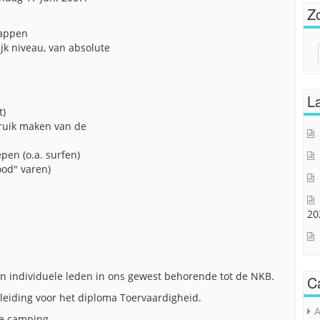
Z
happen
jk niveau, van absolute
Sear
for:
La
t)
bruik maken van de
en (o.a. surfen)
ood" varen)
20
 individuele leden in ons gewest behorende tot de NKB.
C
opleiding voor het diploma Toervaardigheid.
A
ze camping.