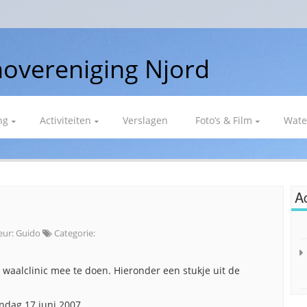
overeniging Njord
ng
Activiteiten
Verslagen
Foto’s & Film
Wate
Ac
eur:
Guido
Categorie:
 waalclinic mee te doen. Hieronder een stukje uit de
ondag 17 juni 2007.