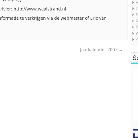
F
F
rivier: http://www.waalstrand.nl
M
nformatie te verkrijgen via de webmaster of Eric van
P
V
Z
Jaarkalender 2007
→
S