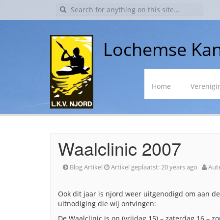
Search
for:
Lochemse Kan
Skip
Home
Verenigi
to
content
Waalclinic 2007
Blog Artikel
Artikel geplaatst:
20 years ago
Aut
Ook dit jaar is njord weer uitgenodigd om aan de
uitnodiging die wij ontvingen:
De Waalclinic is op (vrijdag 15) – zaterdag 16 – z