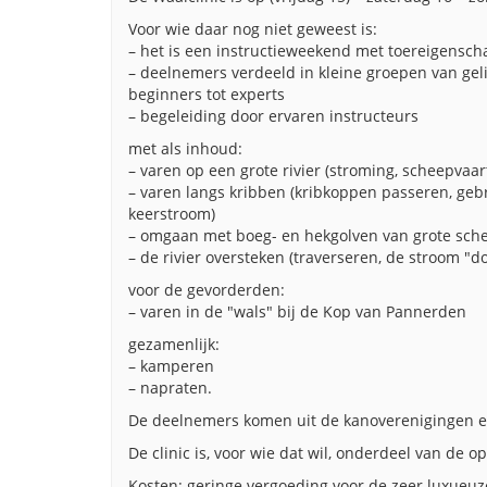
Voor wie daar nog niet geweest is:
– het is een instructieweekend met toereigensc
– deelnemers verdeeld in kleine groepen van geli
beginners tot experts
– begeleiding door ervaren instructeurs
met als inhoud:
– varen op een grote rivier (stroming, scheepvaar
– varen langs kribben (kribkoppen passeren, ge
keerstroom)
– omgaan met boeg- en hekgolven van grote schep
– de rivier oversteken (traverseren, de stroom "d
voor de gevorderden:
– varen in de "wals" bij de Kop van Pannerden
gezamenlijk:
– kamperen
– napraten.
De deelnemers komen uit de kanoverenigingen en
De clinic is, voor wie dat wil, onderdeel van de 
Kosten: geringe vergoeding voor de zeer luxueu