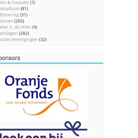
ilm & Youtube
(7)
otoalbum
(81)
ijmering
(31)
Nieuws
(265)
eter S. de Vries
(9)
erslagen
(282)
usterverenigingen
(32)
ponsors