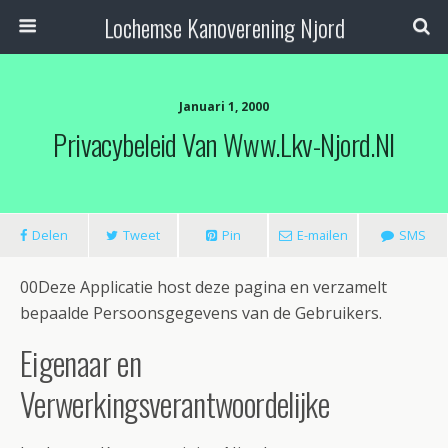
Lochemse Kanoverening Njord
Januari 1, 2000
Privacybeleid Van Www.lkv-Njord.nl
Delen
Tweet
Pin
E-mailen
SMS
00Deze Applicatie host deze pagina en verzamelt
bepaalde Persoonsgegevens van de Gebruikers.
Eigenaar en
Verwerkingsverantwoordelijke