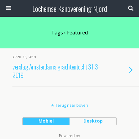
Lochemse Kanoverening Njord
Tags › Featured
APRIL 16, 2019
verslag Amsterdams grachtentocht 31-3-
2019
Terug naar boven
Mobiel
Desktop
Powered by