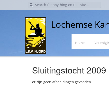
Search
for:
Lochemse Kan
Skip
Home
Verenigi
to
content
Sluitingstocht 2009
er zijn geen afbeeldingen gevonden