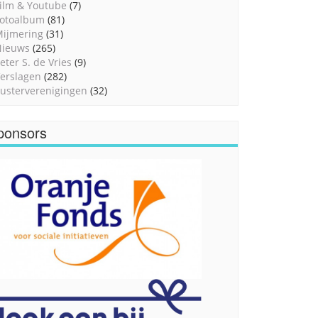
ilm & Youtube
(7)
otoalbum
(81)
ijmering
(31)
Nieuws
(265)
eter S. de Vries
(9)
erslagen
(282)
usterverenigingen
(32)
ponsors