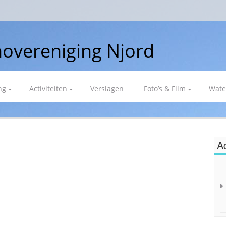
overeniging Njord
ng
Activiteiten
Verslagen
Foto’s & Film
Wate
Ac