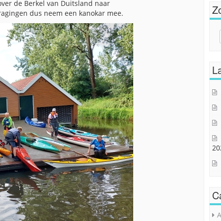
ver de Berkel van Duitsland naar
Z
rdragingen dus neem een kanokar mee.
Sear
for:
La
20
C
A