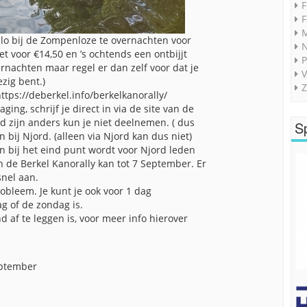
F
F
M
ulo bij de Zompenloze te overnachten voor
t voor €14,50 en ’s ochtends een ontbijjt
P
vernachten maar regel er dan zelf voor dat je
V
zig bent.)
Z
ttps://deberkel.info/berkelkanorally/
aging, schrijf je direct in via de site van de
d zijn anders kun je niet deelnemen. ( dus
S
bij Njord. (alleen via Njord kan dus niet)
n bij het eind punt wordt voor Njord leden
 de Berkel Kanorally kan tot 7 September. Er
snel aan.
obleem. Je kunt je ook voor 1 dag
ag of de zondag is.
 af te leggen is, voor meer info hierover
eptember