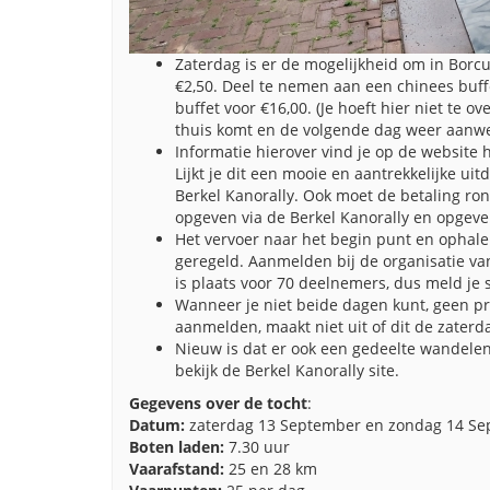
Zaterdag is er de mogelijkheid om in Borc
€2,50. Deel te nemen aan een chinees buffe
buffet voor €16,00. (Je hoeft hier niet te o
thuis komt en de volgende dag weer aanwe
Informatie hierover vind je op de website h
Lijkt je dit een mooie en aantrekkelijke uitd
Berkel Kanorally. Ook moet de betaling ron
opgeven via de Berkel Kanorally en opgeven 
Het vervoer naar het begin punt en ophale
geregeld. Aanmelden bij de organisatie van
is plaats voor 70 deelnemers, dus meld je 
Wanneer je niet beide dagen kunt, geen pr
aanmelden, maakt niet uit of dit de zaterd
Nieuw is dat er ook een gedeelte wandelend
bekijk de Berkel Kanorally site.
Gegevens over de tocht
:
Datum:
zaterdag 13 September en zondag 14 S
Boten laden:
7.30 uur
Vaarafstand:
25 en 28 km