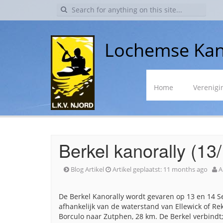
Search
for:
Lochemse Kan
Skip
Home
Verenigi
to
content
Berkel kanorally (13
Blog Artikel
Artikel geplaatst:
11 months ago
A
De Berkel Kanorally wordt gevaren op 13 en 14 S
afhankelijk van de waterstand van Ellewick of R
Borculo naar Zutphen, 28 km. De Berkel verbindt