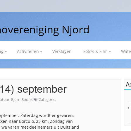
overeniging Njord
ng
Activiteiten
Verslagen
Foto’s & Film
Wate
Ac
/14) september
uteur:
Bjorn Boonk
Categorie:
eptember. Zaterdag wordt er gevaren,
ekken naar Borculo, 25 km. Zondag van
; we varen met deelnemers uit Duitsland