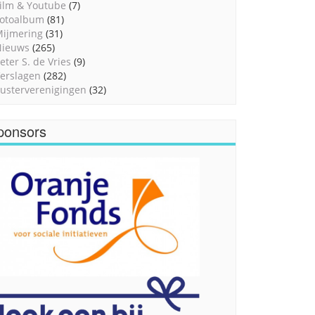
ilm & Youtube
(7)
otoalbum
(81)
ijmering
(31)
Nieuws
(265)
eter S. de Vries
(9)
erslagen
(282)
usterverenigingen
(32)
ponsors