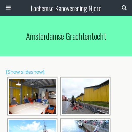
Lochemse Kanoverening Njord
Amsterdamse Grachtentocht
[Show slideshow]