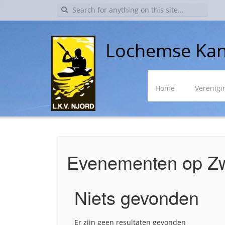
Search
for:
Lochemse Kan
Skip
Home
Verenigi
to
content
Evenementen op
Z
Niets gevonden
Er zijn geen resultaten gevonden