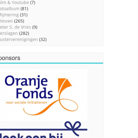
ilm & Youtube
(7)
otoalbum
(81)
ijmering
(31)
Nieuws
(265)
eter S. de Vries
(9)
erslagen
(282)
usterverenigingen
(32)
ponsors