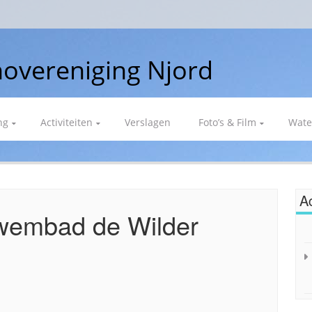
overeniging Njord
ng
Activiteiten
Verslagen
Foto’s & Film
Wate
Ac
wembad de Wilder