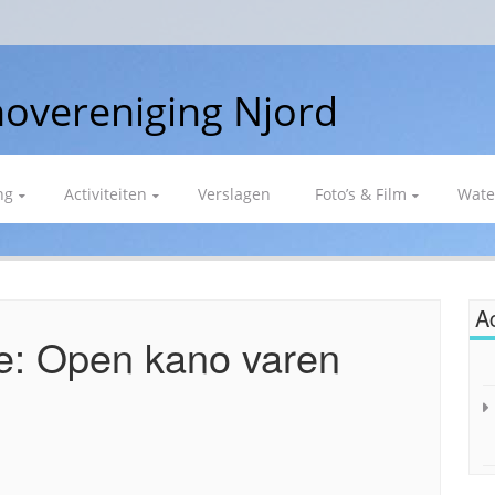
overeniging Njord
ng
Activiteiten
Verslagen
Foto’s & Film
Wate
Ac
e:
Open kano varen