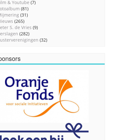
ilm & Youtube
(7)
otoalbum
(81)
ijmering
(31)
Nieuws
(265)
eter S. de Vries
(9)
erslagen
(282)
usterverenigingen
(32)
ponsors