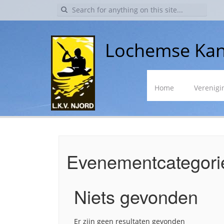
Search
for:
Lochemse Kan
Skip
Home
Verenigi
to
content
Evenementcategori
Niets gevonden
Er zijn geen resultaten gevonden