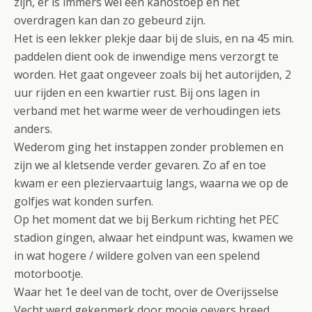
zijn, er is immers wel een kanostoep en het
overdragen kan dan zo gebeurd zijn.
Het is een lekker plekje daar bij de sluis, en na 45 min.
paddelen dient ook de inwendige mens verzorgt te
worden. Het gaat ongeveer zoals bij het autorijden, 2
uur rijden en een kwartier rust. Bij ons lagen in
verband met het warme weer de verhoudingen iets
anders.
Wederom ging het instappen zonder problemen en
zijn we al kletsende verder gevaren. Zo af en toe
kwam er een pleziervaartuig langs, waarna we op de
golfjes wat konden surfen.
Op het moment dat we bij Berkum richting het PEC
stadion gingen, alwaar het eindpunt was, kwamen we
in wat hogere / wildere golven van een spelend
motorbootje.
Waar het 1e deel van de tocht, over de Overijsselse
Vecht werd gekenmerk door mooie oevers breed