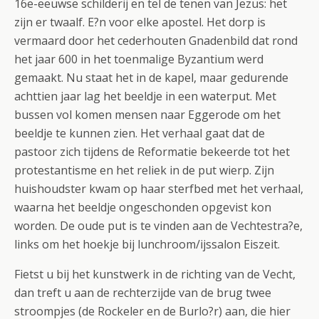
16e-eeuwse schilderij en tel de tenen van Jezus: het
zijn er twaalf. E?n voor elke apostel. Het dorp is
vermaard door het cederhouten Gnadenbild dat rond
het jaar 600 in het toenmalige Byzantium werd
gemaakt. Nu staat het in de kapel, maar gedurende
achttien jaar lag het beeldje in een waterput. Met
bussen vol komen mensen naar Eggerode om het
beeldje te kunnen zien. Het verhaal gaat dat de
pastoor zich tijdens de Reformatie bekeerde tot het
protestantisme en het reliek in de put wierp. Zijn
huishoudster kwam op haar sterfbed met het verhaal,
waarna het beeldje ongeschonden opgevist kon
worden. De oude put is te vinden aan de Vechtestra?e,
links om het hoekje bij lunchroom/ijssalon Eiszeit.
Fietst u bij het kunstwerk in de richting van de Vecht,
dan treft u aan de rechterzijde van de brug twee
stroompjes (de Rockeler en de Burlo?r) aan, die hier