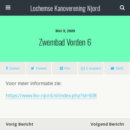
Lochemse Kanoverening Njord
Mei 9, 2009
Zwembad Vorden 6
Delen
Tweet
Pin
E-mailen
SMS
Voor meer informatie zie:
https://www.lkv-njord.nl/index.php?id=608
Vorig Bericht
Volgend Bericht