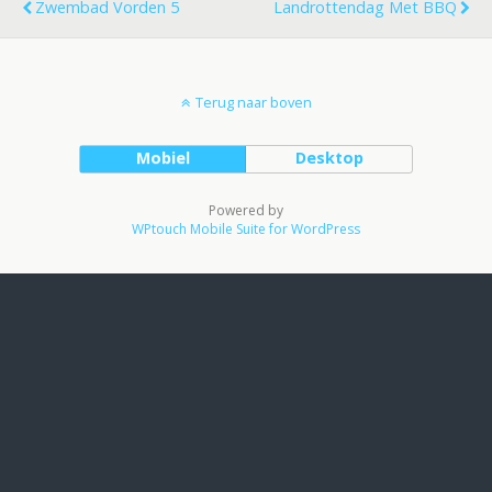
Zwembad Vorden 5
Landrottendag Met BBQ
Terug naar boven
Mobiel
Desktop
Powered by
WPtouch Mobile Suite for WordPress