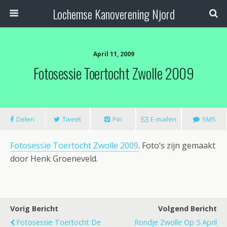
Lochemse Kanoverening Njord
April 11, 2009
Fotosessie Toertocht Zwolle 2009
Delen
Tweet
Pin
E-mailen
SMS
Fotosessie Toertocht Zwolle 2009
. Foto’s zijn gemaakt
door Henk Groeneveld.
Vorig Bericht
Volgend Bericht
Fotosessie Toertocht De
Rondje Zwolle Op 5 April