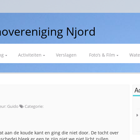
overeniging Njord
ng
Activiteiten
Verslagen
Foto’s & Film
Wate
Ac
eur:
Guido
Categorie:
t aan de koude kant en ging die niet door. De tocht over
chede) bleek er een te zijn niet we niet licht zullen