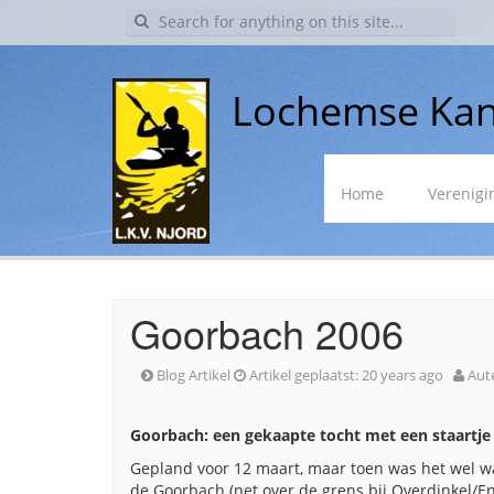
Search
for:
Lochemse Kan
Skip
Home
Verenigi
to
content
Goorbach 2006
Blog Artikel
Artikel geplaatst:
20 years ago
Aut
Goorbach: een gekaapte tocht met een staartje
Gepland voor 12 maart, maar toen was het wel wa
de Goorbach (net over de grens bij Overdinkel/Ens