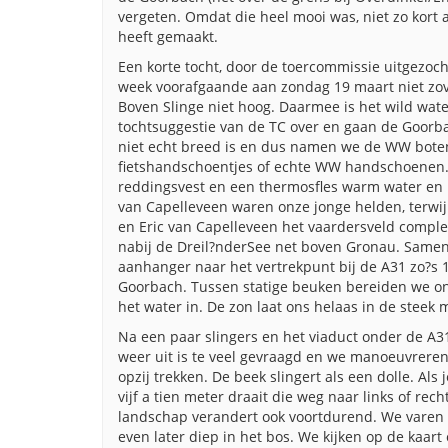
vergeten. Omdat die heel mooi was, niet zo kort 
heeft gemaakt.
Een korte tocht, door de toercommissie uitgezoc
week voorafgaande aan zondag 19 maart niet zove
Boven Slinge niet hoog. Daarmee is het wild wate
tochtsuggestie van de TC over en gaan de Goorb
niet echt breed is en dus namen we de WW boten 
fietshandschoentjes of echte WW handschoenen. 
reddingsvest en een thermosfles warm water en 
van Capelleveen waren onze jonge helden, terwij
en Eric van Capelleveen het vaardersveld compl
nabij de Dreil?nderSee net boven Gronau. Samen
aanhanger naar het vertrekpunt bij de A31 zo?s 12
Goorbach. Tussen statige beuken bereiden we ons
het water in. De zon laat ons helaas in de steek 
Na een paar slingers en het viaduct onder de A31 
weer uit is te veel gevraagd en we manoeuvreren 
opzij trekken. De beek slingert als een dolle. Als
vijf a tien meter draait die weg naar links of re
landschap verandert ook voortdurend. We varen
even later diep in het bos. We kijken op de kaar