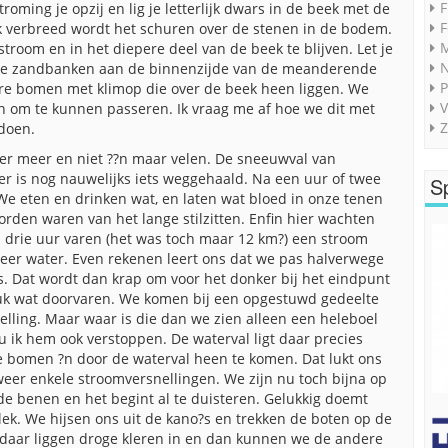
F
roming je opzij en lig je letterlijk dwars in de beek met de
F
k verbreed wordt het schuren over de stenen in de bodem.
M
troom en in het diepere deel van de beek te blijven. Let je
op de zandbanken aan de binnenzijde van de meanderende
P
re bomen met klimop die over de beek heen liggen. We
V
n om te kunnen passeren. Ik vraag me af hoe we dit met
Z
doen.
 er meer en niet ??n maar velen. De sneeuwval van
r is nog nauwelijks iets weggehaald. Na een uur of twee
S
 We eten en drinken wat, en laten wat bloed in onze tenen
den waren van het lange stilzitten. Enfin hier wachten
a drie uur varen (het was toch maar 12 km?) een stroom
eer water. Even rekenen leert ons dat we pas halverwege
f zes. Dat wordt dan krap om voor het donker bij het eindpunt
tuk wat doorvaren. We komen bij een opgestuwd gedeelte
lling. Maar waar is die dan we zien alleen een heleboel
 ik hem ook verstoppen. De waterval ligt daar precies
 bomen ?n door de waterval heen te komen. Dat lukt ons
eer enkele stroomversnellingen. We zijn nu toch bijna op
de benen en het begint al te duisteren. Gelukkig doemt
plek. We hijsen ons uit de kano?s en trekken de boten op de
 daar liggen droge kleren in en dan kunnen we de andere