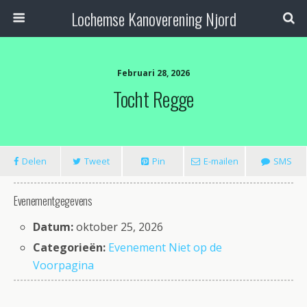
Lochemse Kanoverening Njord
Februari 28, 2026
Tocht Regge
Delen
Tweet
Pin
E-mailen
SMS
Evenementgegevens
Datum:
oktober 25, 2026
Categorieën:
Evenement Niet op de
Voorpagina