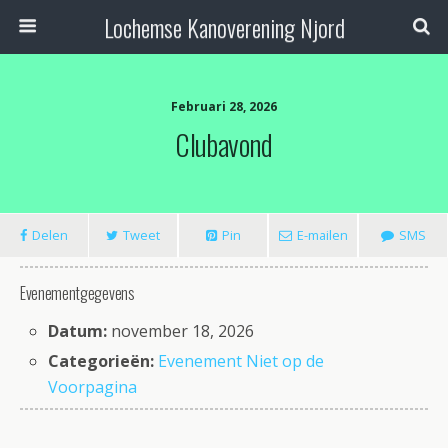
Lochemse Kanoverening Njord
Februari 28, 2026
Clubavond
Delen
Tweet
Pin
E-mailen
SMS
Evenementgegevens
Datum:
november 18, 2026
Categorieën:
Evenement Niet op de
Voorpagina