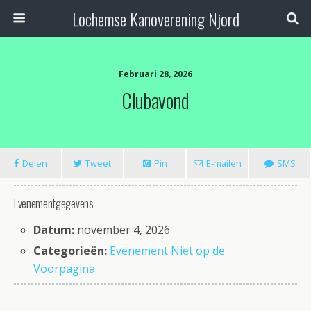
Lochemse Kanoverening Njord
Februari 28, 2026
Clubavond
Delen
Tweet
Pin
E-mailen
SMS
Evenementgegevens
Datum:
november 4, 2026
Categorieën:
Evenement Niet op de
Voorpagina