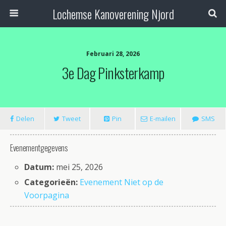
Lochemse Kanoverening Njord
Februari 28, 2026
3e Dag Pinksterkamp
Delen
Tweet
Pin
E-mailen
SMS
Evenementgegevens
Datum:
mei 25, 2026
Categorieën:
Evenement Niet op de
Voorpagina