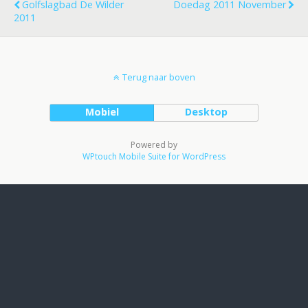
Golfslagbad De Wilder
Doedag 2011 November
2011
Terug naar boven
Mobiel
Desktop
Powered by
WPtouch Mobile Suite for WordPress