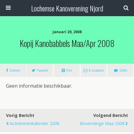
Lochemse Kanoverening Njord
Januari 20, 2008
Kopij Kanobabbels Maa/Apr 2008
Delen
Tweet
Pin
E-mailen
SMS
Geen informatie beschikbaar.
Vorig Bericht
Volgend Bericht
Activiteitenkalender 2008
Bovenslinge Maa 2008