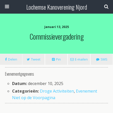
Lochemse Kanoverening Njord
Januari 13, 2025
Commissievergadering
Delen
Tweet
Pin
E-mailen
SMS
Evenementgegevens
Datum:
december 10, 2025
Categorieën:
Droge Activiteiten
,
Evenement
Niet op de Voorpagina