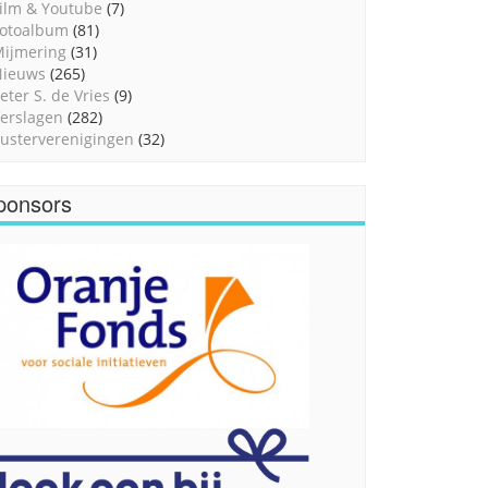
ilm & Youtube
(7)
otoalbum
(81)
ijmering
(31)
Nieuws
(265)
eter S. de Vries
(9)
erslagen
(282)
usterverenigingen
(32)
ponsors