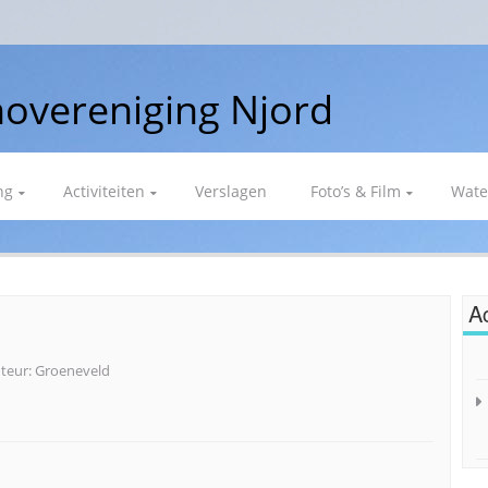
overeniging Njord
ng
Activiteiten
Verslagen
Foto’s & Film
Wate
Ac
teur:
Groeneveld