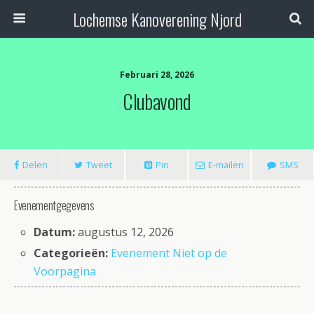
Lochemse Kanoverening Njord
Februari 28, 2026
Clubavond
Delen
Tweet
Pin
E-mailen
SMS
Evenementgegevens
Datum:
augustus 12, 2026
Categorieën:
Evenement Niet op de
Voorpagina