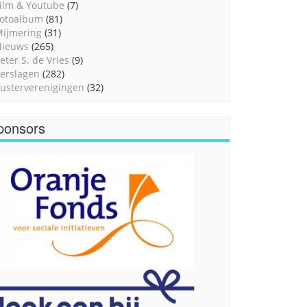
ilm & Youtube
(7)
otoalbum
(81)
ijmering
(31)
Nieuws
(265)
eter S. de Vries
(9)
erslagen
(282)
usterverenigingen
(32)
ponsors