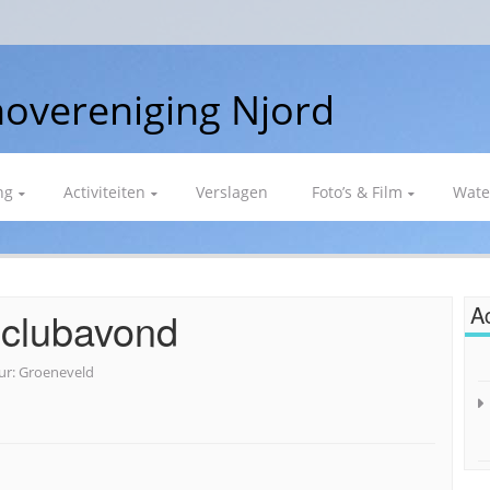
overeniging Njord
ng
Activiteiten
Verslagen
Foto’s & Film
Wate
Ac
 clubavond
ur:
Groeneveld