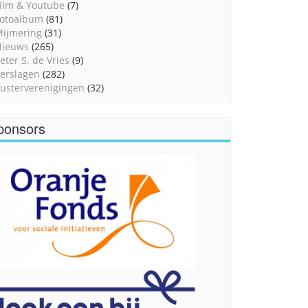
ilm & Youtube
(7)
otoalbum
(81)
ijmering
(31)
Nieuws
(265)
eter S. de Vries
(9)
erslagen
(282)
usterverenigingen
(32)
ponsors