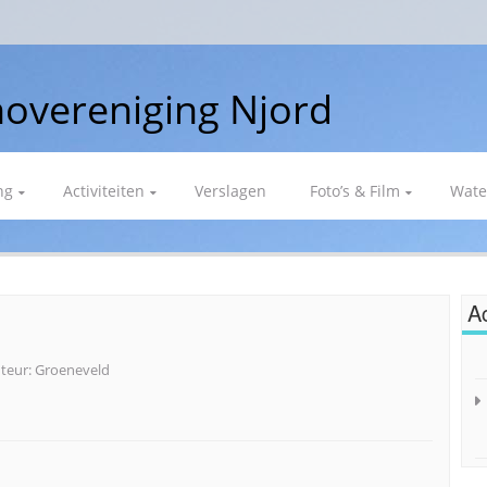
overeniging Njord
ng
Activiteiten
Verslagen
Foto’s & Film
Wate
Ac
teur:
Groeneveld