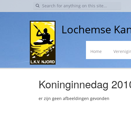
Search
for:
Lochemse Kan
Skip
Home
Verenigi
to
content
Koninginnedag 201
er zijn geen afbeeldingen gevonden