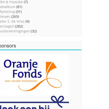
ilm & Youtube
(7)
otoalbum
(81)
ijmering
(31)
Nieuws
(265)
eter S. de Vries
(9)
erslagen
(282)
usterverenigingen
(32)
ponsors