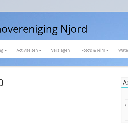
overeniging Njord
ng
Activiteiten
Verslagen
Foto’s & Film
Wate
0
Ac